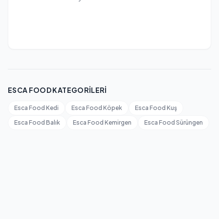
ESCA FOOD KATEGORILERI
Esca Food Kedi
Esca Food Köpek
Esca Food Kuş
Esca Food Balık
Esca Food Kemirgen
Esca Food Sürüngen