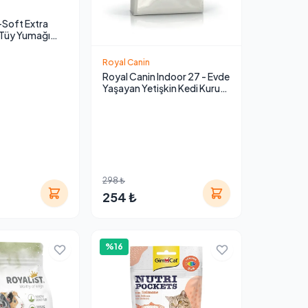
Soft Extra
 Tüy Yumağı
i Macunu 100 gr
Royal Canin
Royal Canin Indoor 27 - Evde
Yaşayan Yetişkin Kedi Kuru
Maması
298 ₺
254 ₺
%16