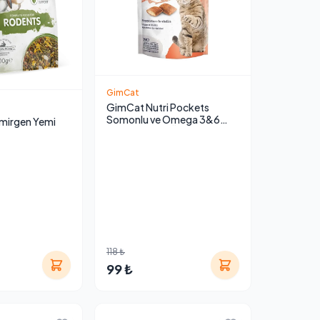
GimCat
GimCat Nutri Pockets
Somonlu ve Omega 3&6
mirgen Yemi
Takviyeli Kedi Ödül Maması
118 ₺
99 ₺