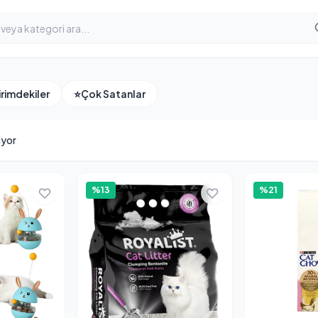
irimdekiler
⭐
Çok Satanlar
iyor
%13
%21