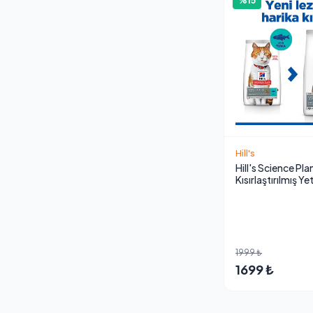
%15
Hill's
Hill's Science Pl
Kısırlaştırılmış Ye
Maması 3 kg
1999 ₺
1699 ₺