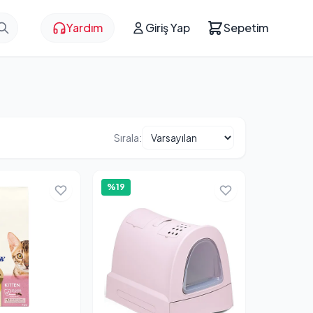
Yardım
Giriş Yap
Sepetim
Sırala:
%19