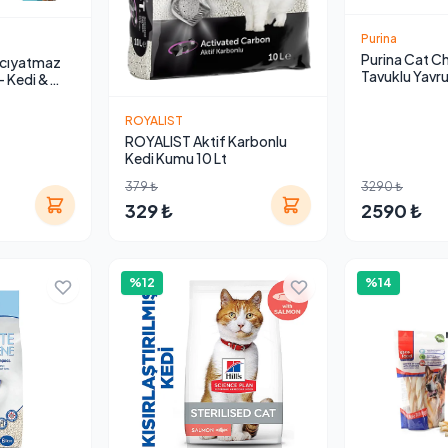
Purina
Purina Cat C
acıyatmaz
Tavuklu Yavr
 Kedi &
15 kg
çin Zeka
Dağıtıcı
ROYALIST
ROYALIST Aktif Karbonlu
Kedi Kumu 10 Lt
379 ₺
3290 ₺
329 ₺
2590 ₺
%12
%14