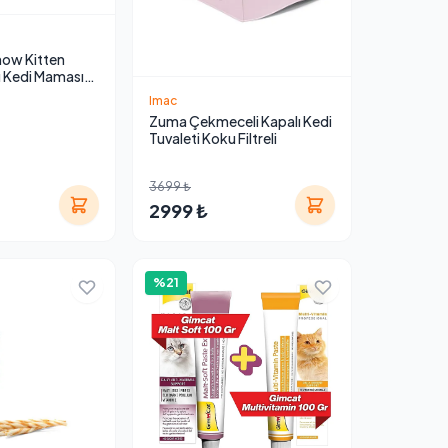
how Kitten
u Kedi Maması
Imac
Zuma Çekmeceli Kapalı Kedi
Tuvaleti Koku Filtreli
3699 ₺
2999 ₺
%21