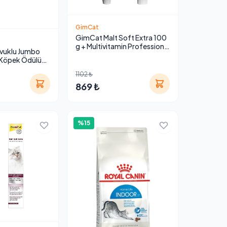
GimCat
GimCat Malt Soft Extra 100
g + Multivitamin Professional
vuklu Jumbo
100 g Kedi Macunu Seti
 Köpek Ödülü
1102 ₺
869 ₺
%15