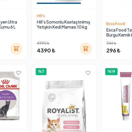
Hill's
yen Ultra
Hill's Somonlu Kısırlaştırılmış
Esca Food
 Kumu 6 L
Yetişkin Kedi Maması 10 kg
Esca Food Ta
Burgu Kemik
6'lı
4990 ₺
346 ₺
4390 ₺
296 ₺
%7
%19