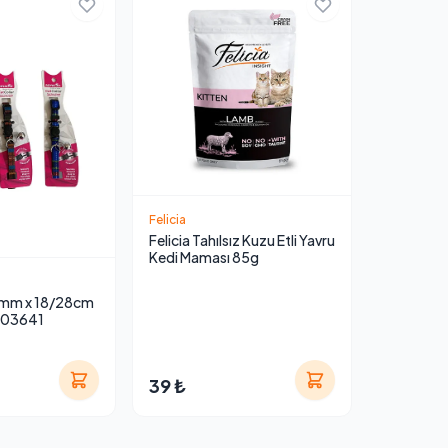
Felicia
Felicia Tahılsız Kuzu Etli Yavru
Kedi Maması 85g
mm x 18/28cm
ı 03641
39 ₺