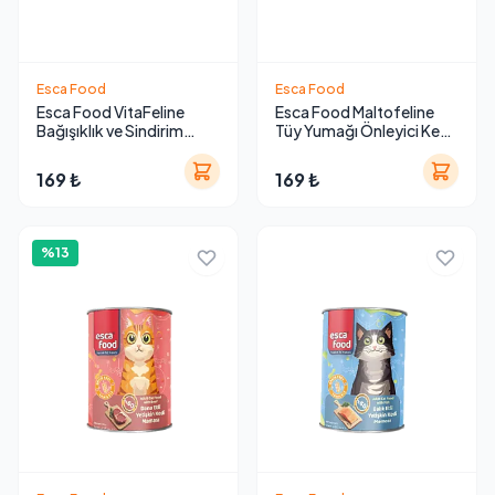
Esca Food
Esca Food
Esca Food VitaFeline
Esca Food Maltofeline
Bağışıklık ve Sindirim
Tüy Yumağı Önleyici Kedi
Destekli Kedi Vitamin
Malt Macunu (100 gr)
Macunu (100 gr)
169 ₺
169 ₺
%13