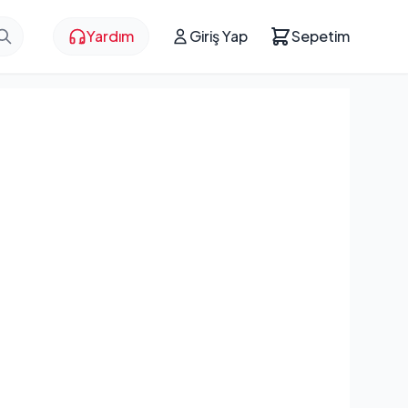
Yardım
Giriş Yap
Sepetim