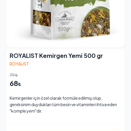
ROYALIST Kemirgen Yemi 500 gr
ROYALIST
79 ₺
68
₺
Kemirgenler için özel olarak formüle edilmiş olup,
gereksinim duydukları tüm besin ve vitaminleri ihtiva eden
"komple yem"dir.