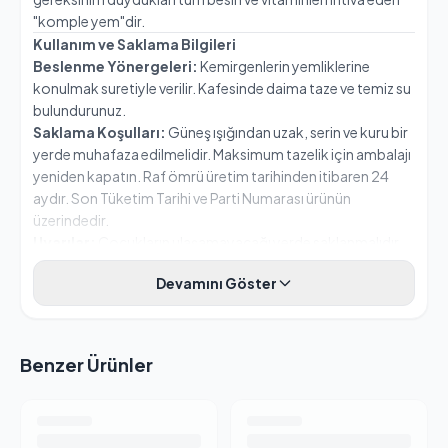
"komple yem"dir.
Kullanım ve Saklama Bilgileri
Beslenme Yönergeleri:
Kemirgenlerin yemliklerine
konulmak suretiyle verilir. Kafesinde daima taze ve temiz su
bulundurunuz.
Saklama Koşulları:
Güneş ışığından uzak, serin ve kuru bir
yerde muhafaza edilmelidir. Maksimum tazelik için ambalajı
yeniden kapatın. Raf ömrü üretim tarihinden itibaren 24
aydır. Son Tüketim Tarihi ve Parti Numarası ürünün
üzerindedir.
Uyarılar:
Çocukların ulaşamayacağı yerde saklanmalıdır.
İnsan tüketimine uygun değildir.
Devamını Göster
İçindekiler
Yeşil Pelet Yem, Kuzu Pelet Yem, Buğday, Mısır Ezmesi, Aspir
Tohumu, Arpa Ezmesi, İri Mısır, Kabuklu Yulaf, Süpürge
Tohumu, Ayçekirdeği, Kırılmış Yulaf, Mısır, Yuvarlanmış Mısır,
Benzer Ürünler
Ekstrude Mısır, Arpa, Buğday, Keçiboynuzu, Karabuğday,
Balkabağı Tohumu, Eksturude Havuç, Bezelye, Şeker
Kamışı, Pirinç Patlağı, Sorgum.
Analitik Bileşenler