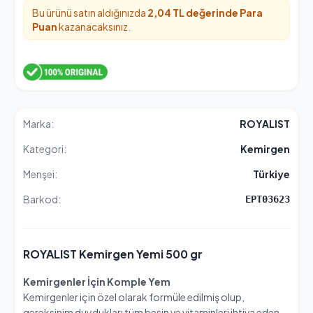
Bu ürünü satın aldığınızda
2,04 TL değerinde
Para
Puan
kazanacaksınız.
Marka:
ROYALIST
Kategori:
Kemirgen
Menşei:
Türkiye
Barkod:
EPT03623
ROYALIST Kemirgen Yemi 500 gr
Kemirgenler İçin Komple Yem
Kemirgenler için özel olarak formüle edilmiş olup,
gereksinim duydukları tüm besin ve vitaminleri ihtiva eden