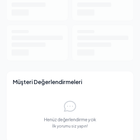
Bileşen
Değer
Ham Protein
% 8
Ham Yağ
% 4-35
Ham Lif (Selüloz)
% 42
Ham Kül
% 18
Nem
% 12
Müşteri Değerlendirmeleri
Henüz değerlendirme yok
İlk yorumu siz yapın!