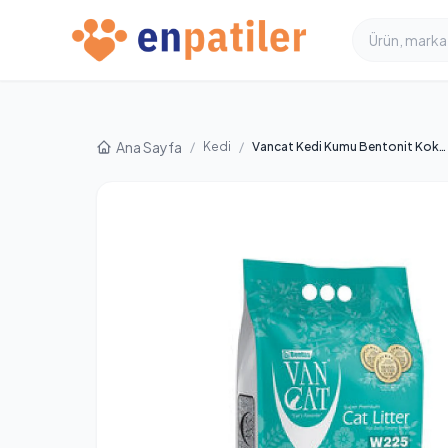
Ana Sayfa
/
Kedi
/
Vancat Kedi Kumu Bentonit Kokulu Beyaz 5 kg