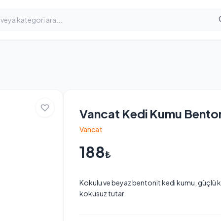
Vancat Kedi Kumu Benton
Vancat
188
₺
Kokulu ve beyaz bentonit kedi kumu, güçlü koku
kokusuz tutar.