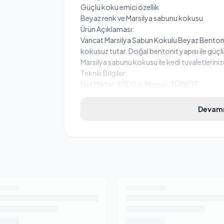
Güçlü koku emici özellik
Beyaz renk ve Marsilya sabunu kokusu
Ürün Açıklaması:
Vancat Marsilya Sabun Kokulu Beyaz Bentonit 
kokusuz tutar. Doğal bentonit yapısı ile güçlü
Marsilya sabunu kokusu ile kedi tuvaletlerinize
Teknik Bilgiler:
Net Miktar: 5000 g, Menşei: TÜRKİYE
Devamı