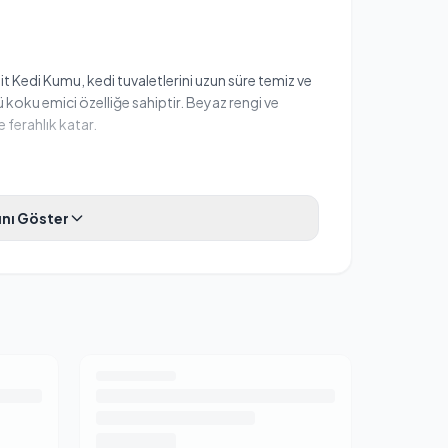
Kedi Kumu, kedi tuvaletlerini uzun süre temiz ve
 koku emici özelliğe sahiptir. Beyaz rengi ve
 ferahlık katar.
nı Göster