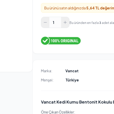
Bu ürünü satın aldığınızda
5,64 TL değeri
Bu üründen en fazla
3
adet alab
Marka:
Vancat
Menşei:
Türkiye
Vancat Kedi Kumu Bentonit Kokulu 
Öne Çıkan Özellikler: