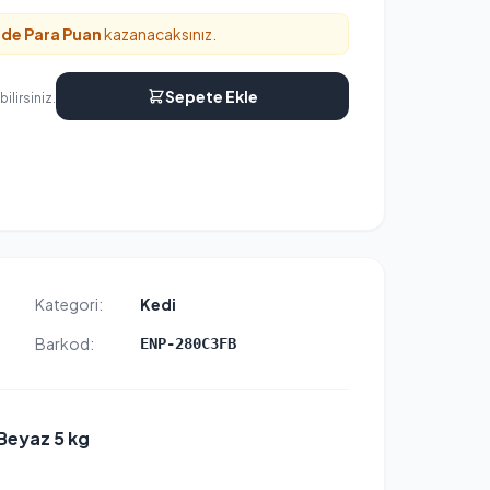
nde
Para Puan
kazanacaksınız.
Sepete Ekle
ilirsiniz.
Kategori:
Kedi
Barkod:
ENP-280C3FB
Beyaz 5 kg