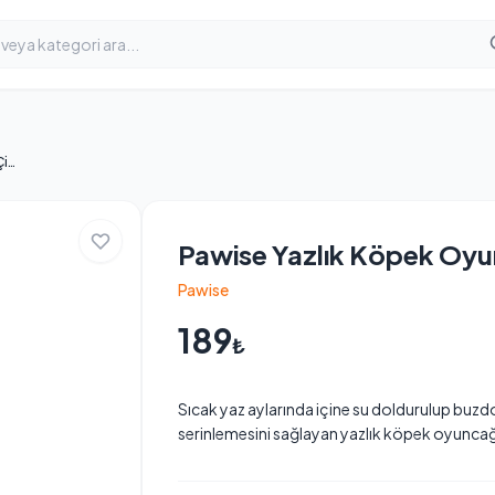
Pawise Yazlık Köpek Oyuncağı Çilek
Pawise Yazlık Köpek Oyu
Pawise
189
₺
Sıcak yaz aylarında içine su doldurulup buz
serinlemesini sağlayan yazlık köpek oyuncağ