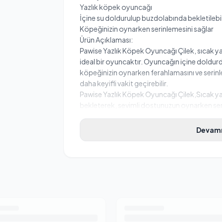
Yazlık köpek oyuncağı
İçine su doldurulup buzdolabında bekletilebil
Köpeğinizin oynarken serinlemesini sağlar
Ürün Açıklaması:
Pawise Yazlık Köpek Oyuncağı Çilek, sıcak ya
ideal bir oyuncaktır. Oyuncağın içine doldu
köpeğinizin oynarken ferahlamasını ve serinl
daha keyifli vakit geçirebilir.
Pawise Yazlık Köpek Oyuncağı Çilek,Sıcak ya
bekleterek, sevimli dostunuzun oynarken seri
Devamı