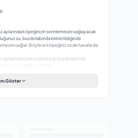
ir
z aylarında köpeğinizin serinlemesini sağlayacak
rduğunuz su, buzdolabında bekletildiğinde
emesini sağlar. Böylece köpeğiniz sıcak havalarda
z aylarında içine su doldurup buzdolabında
nlemesini sağlayabilirsiniz.
nı Göster