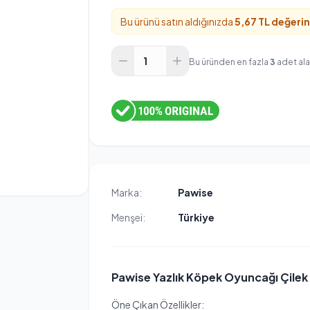
Bu ürünü satın aldığınızda
5,67 TL değeri
Bu üründen en fazla
3
adet alab
Marka:
Pawise
Menşei:
Türkiye
Pawise Yazlık Köpek Oyuncağı Çilek
Öne Çıkan Özellikler: