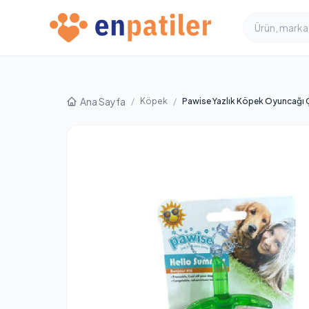
Ana Sayfa
/
Köpek
/