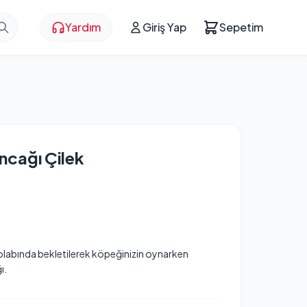
Yardım
Giriş Yap
Sepetim
ncağı Çilek
dolabında bekletilerek köpeğinizin oynarken
ı.