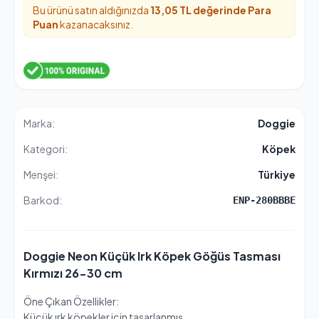
Bu ürünü satın aldığınızda
13,05 TL değerinde
Para
Puan
kazanacaksınız.
Marka:
Doggie
Kategori:
Köpek
Menşei:
Türkiye
Barkod:
ENP-280BBBE
Doggie Neon Küçük Irk Köpek Göğüs Tasması
Kırmızı 26-30 cm
Öne Çıkan Özellikler:
Küçük ırk köpekler için tasarlanmış