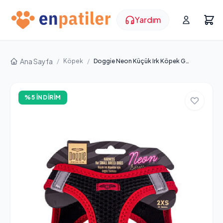
Yardım
Ana Sayfa
/
Köpek
/
Doggie Neon Küçük Irk Köpek Göğüs Tasması Kırmızı 26-30 cm
%5 İNDIRIM