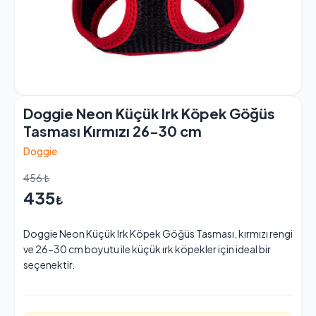
Doggie Neon Küçük Irk Köpek Göğüs
Tasması Kırmızı 26-30 cm
Doggie
456 ₺
435
₺
Doggie Neon Küçük Irk Köpek Göğüs Tasması, kırmızı rengi
ve 26-30 cm boyutu ile küçük ırk köpekler için ideal bir
seçenektir.