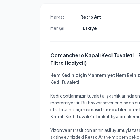
Marka:
Retro Art
Menşei:
Türkiye
Comanchero Kapalı Kedi Tuvaleti - B
Filtre Hediyeli)
Hem Kediniz İçin Mahremiyet Hem Evini
Kedi Tuvaleti
Kedi dostlarımızın tuvalet alışkanlıklarında e
mahremiyettir. Biz hayvanseverlerin ise en 
etrafa kum saçılmamasıdır.
enpatiler.com
Kapalı Kedi Tuvaleti
, bu iki ihtiyacı mükem
Vizon ve antrasit tonlarının asil uyumuyla tas
aksine evinizdeki
Retro Art
ve modern dekora