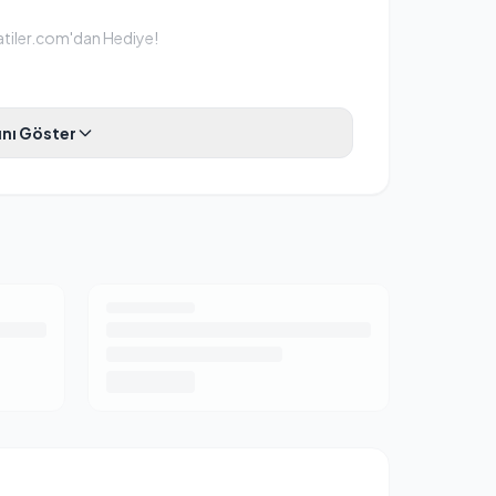
patiler.com'dan Hediye!
 yer alan koku emici aktif karbon filtre, kedi çişi
nı Göster
 hapseder. Evinizin havası her zaman ferah kalır.
apalı tasarımı sayesinde, kediniz kumu ne kadar
a saçılmaz. Temizlik yükünüzü yarı yarıya azaltır.
 cm):
Geniş ve konforlu iç alanı sayesinde hem
h Shorthair vb.) kedileriniz içeride rahatça hareket
zin içeri kolayca girip çıkmasını sağlayan yarı
et hissini artırırken koku kontrolüne de destek
n taraflarda bulunan sağlam kilit klipsleri
ir, alt hazneyi kolayca yıkayıp temizleyebilirsiniz.
müz, dostlarımızın patilerine ve sağlığına zarar
ay silinebilir birinci sınıf plastikten üretilmiştir.