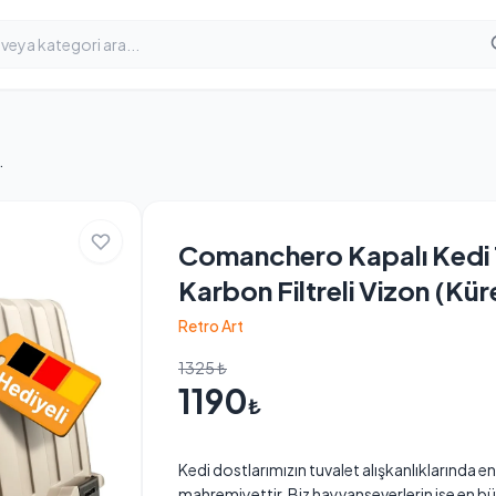
iltreli Vizon (Kürek & Filtre Hediyeli)
Comanchero Kapalı Kedi 
Karbon Filtreli Vizon (Kür
Retro Art
1325 ₺
1190
₺
Kedi dostlarımızın tuvalet alışkanlıklarında e
mahremiyettir. Biz hayvanseverlerin ise en 