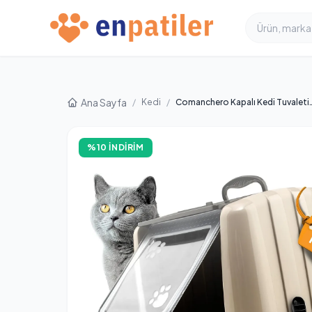
Ana Sayfa
/
Kedi
/
Comanchero Kapalı Kedi Tuvaleti - Büyük Boy Karbon F
%10 İNDIRIM