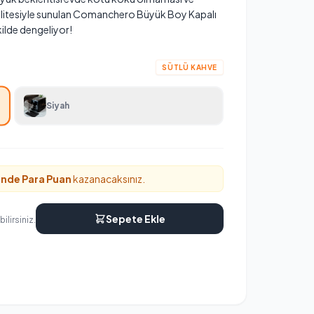
alitesiyle sunulan Comanchero Büyük Boy Kapalı
kilde dengeliyor!
SÜTLÜ KAHVE
Siyah
inde
Para Puan
kazanacaksınız.
Sepete Ekle
ilirsiniz.