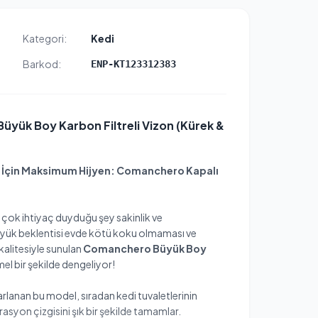
Kategori:
Kedi
Barkod:
ENP-KT123312383
üyük Boy Karbon Filtreli Vizon (Kürek &
z İçin Maksimum Hijyen: Comanchero Kapalı
n çok ihtiyaç duyduğu şey sakinlik ve
büyük beklentisi evde kötü koku olmaması ve
kalitesiyle sunulan
Comanchero Büyük Boy
mel bir şekilde dengeliyor!
arlanan bu model, sıradan kedi tuvaletlerinin
syon çizgisini şık bir şekilde tamamlar.