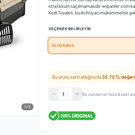
etrafa kum saçılmamasıdır. enpatiler.com k
Kedi Tuvaleti, bu iki ihtiyacı mükemmel bir şe
SEÇENEK BELIRLEYIN
Sütlü Kahve
Bu ürünü satın aldığınızda
35,70 TL değer
Bu üründen en fazla
3
adet alab
1 / 3