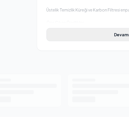
Üstelik Temizlik Küreği ve Karbon Filtresi en
Öne Çıkan Özellikler:
Aktif Karbon Filtre Teknolojisi:
Üst panelde
Devamı
ve dışkısının oluşturduğu kötü kokuları anında
Kum Dağınıklığına Son:
Yüksek kenarlı ve k
agresif eşelerse eşelesin, kum taneleri dışarıy
Büyük Boy Geniş İç Hacim (52 x 37.5 x 40
yetişkin hem de büyük ırk (Maine Coon, Britis
edebilir, kendi etrafında dönebilir.
Sevimli Pati Detaylı Sallanır Kapak:
Kedini
şeffaf, hafif ve pati desenli kapak, mahremiy
olur.
Kolay Açılır Klipsler ve Pratik Temizlik:
Ya
sayesinde üst gövdeyi saniyeler içinde ayırabil
BPA İçermeyen Dayanıklı Malzeme:
Ürünü
vermeyen, darbelere karşı ekstra dayanıklı ve kol
Teknik Detaylar: