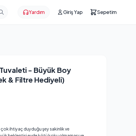
Yardım
Giriş Yap
Sepetim
Tuvaleti - Büyük Boy
ek & Filtre Hediyeli)
n çok ihtiyaç duyduğu şey sakinlik ve
büyük beklentisi evde kötü koku olmaması ve