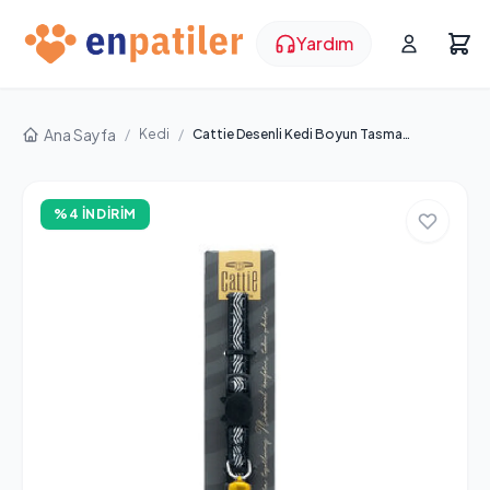
Yardım
Ana Sayfa
/
Kedi
/
Cattie Desenli Kedi Boyun Tasması Siyah 1 x 15-25 cm
%4 İNDIRIM