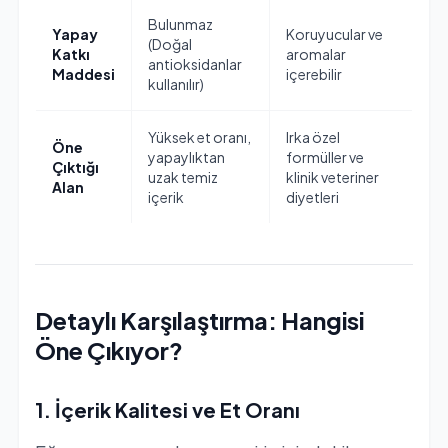
Bulunmaz
Yapay
Koruyucular ve
(Doğal
Katkı
aromalar
antioksidanlar
Maddesi
içerebilir
kullanılır)
Yüksek et oranı,
Irka özel
Öne
yapaylıktan
formüller ve
Çıktığı
uzak temiz
klinik veteriner
Alan
içerik
diyetleri
Detaylı Karşılaştırma: Hangisi
Öne Çıkıyor?
1. İçerik Kalitesi ve Et Oranı