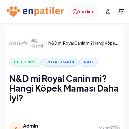
Yardım
Bilgi
Anasayfa
N&D mi Royal Canin mi? Hangi Köpek Maması Daha İyi?
Köşesi
BESLENME
ROYAL CANIN
N&D
N&D mi Royal Canin mi?
Hangi Köpek Maması Daha
İyi?
Admin
A
187
0