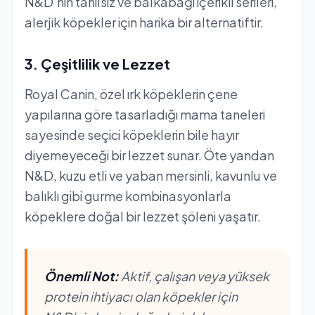
N&D’nin tahılsız ve balkabağı içerikli serileri,
alerjik köpekler için harika bir alternatiftir.
3. Çeşitlilik ve Lezzet
Royal Canin, özel ırk köpeklerin çene
yapılarına göre tasarladığı mama taneleri
sayesinde seçici köpeklerin bile hayır
diyemeyeceği bir lezzet sunar. Öte yandan
N&D, kuzu etli ve yaban mersinli, kavunlu ve
balıklı gibi gurme kombinasyonlarla
köpeklere doğal bir lezzet şöleni yaşatır.
Önemli Not:
Aktif, çalışan veya yüksek
protein ihtiyacı olan köpekler için