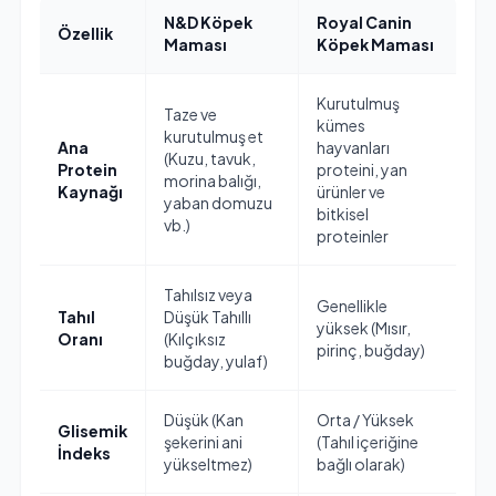
N&D Köpek
Royal Canin
Özellik
Maması
Köpek Maması
Kurutulmuş
Taze ve
kümes
kurutulmuş et
Ana
hayvanları
(Kuzu, tavuk,
Protein
proteini, yan
morina balığı,
Kaynağı
ürünler ve
yaban domuzu
bitkisel
vb.)
proteinler
Tahılsız veya
Genellikle
Tahıl
Düşük Tahıllı
yüksek (Mısır,
Oranı
(Kılçıksız
pirinç, buğday)
buğday, yulaf)
Düşük (Kan
Orta / Yüksek
Glisemik
şekerini ani
(Tahıl içeriğine
İndeks
yükseltmez)
bağlı olarak)