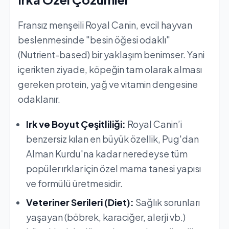
Fransız menşeili Royal Canin, evcil hayvan
beslenmesinde "besin öğesi odaklı"
(Nutrient-based) bir yaklaşım benimser. Yani
içerikten ziyade, köpeğin tam olarak alması
gereken protein, yağ ve vitamin dengesine
odaklanır.
Irk ve Boyut Çeşitliliği:
Royal Canin’i
benzersiz kılan en büyük özellik, Pug'dan
Alman Kurdu'na kadar neredeyse tüm
popüler ırklar için özel mama tanesi yapısı
ve formülü üretmesidir.
Veteriner Serileri (Diet):
Sağlık sorunları
yaşayan (böbrek, karaciğer, alerji vb.)