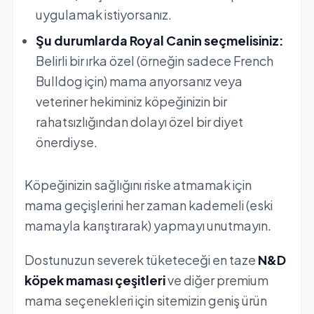
uygulamak istiyorsanız.
Şu durumlarda Royal Canin seçmelisiniz:
Belirli bir ırka özel (örneğin sadece French
Bulldog için) mama arıyorsanız veya
veteriner hekiminiz köpeğinizin bir
rahatsızlığından dolayı özel bir diyet
önerdiyse.
Köpeğinizin sağlığını riske atmamak için
mama geçişlerini her zaman kademeli (eski
mamayla karıştırarak) yapmayı unutmayın.
Dostunuzun severek tüketeceği en taze
N&D
köpek maması çeşitleri
ve diğer premium
mama seçenekleri için sitemizin geniş ürün