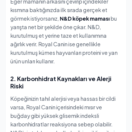
Eğer mamanın arkasını çevirip içindekiler
kısmına baktığınızda ilk sırada gerçek et
görmek istiyorsanız,
N&D köpek maması
bu
yarışta net bir şekilde öne çıkar. N&D,
kurutulmuş et yerine taze et kullanımına
ağırlık verir. Royal Canin ise genellikle
kurutulmuş kümes hayvanları proteini ve yan
ürün unları kullanır.
2. Karbonhidrat Kaynakları ve Alerji
Riski
Köpeğinizin tahıl alerjisi veya hassas bir cildi
varsa, Royal Canin içerisindeki mısır ve
buğday gibi yüksek glisemik indeksli
karbonhidratlar reaksiyona sebep olabilir.