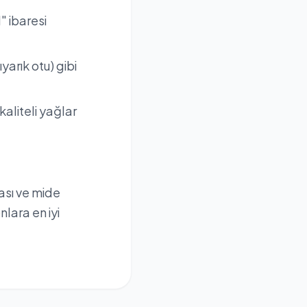
" ibaresi
yarık otu) gibi
kaliteli yağlar
ası ve mide
nlara en iyi