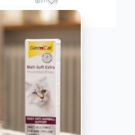
277
0