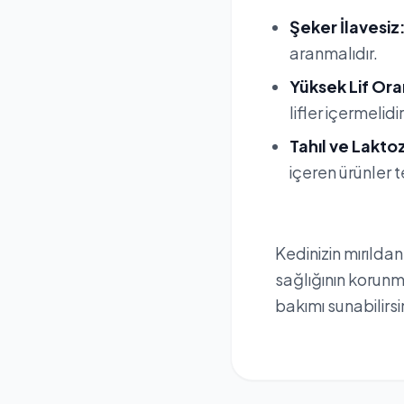
Şeker İlavesiz
aranmalıdır.
Yüksek Lif Ora
lifler içermelidir
Tahıl ve Lakto
içeren ürünler t
Kedinizin mırılda
sağlığının korunm
bakımı sunabilirsin