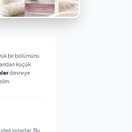
üyük bir bölümünü
şarıdan küçük
nler
devreye
elim.
yleri yutarlar. Bu