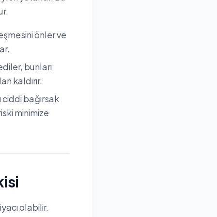
ur.
leşmesini önler ve
ar.
iler, bunları
an kaldırır.
 ciddi bağırsak
riski minimize
isi
yacı olabilir.