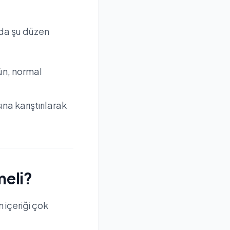
rda şu düzen
ün, normal
a karıştırılarak
meli?
 içeriği çok