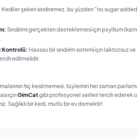
:
Kediler şekeri sindiremez, bu yüzden "no sugar added
nı:
Sindirimi gerçekten desteklemesi için psyllium (karnı
.
z Kontrolü:
Hassas bir sindirim sistemi için laktozsuz ve 
ercih edilmelidir.
nmalarının hiç kesilmemesi, tüylerinin her zaman parlam
ası için
GimCat
gibi profesyonel serileri tercih ederek o
iz. Sağlıklı bir kedi, mutlu bir ev demektir!