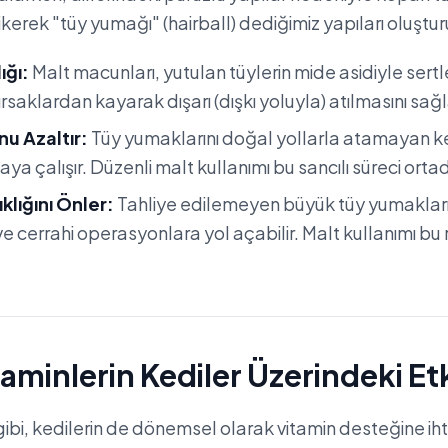
kerek "tüy yumağı" (hairball) dediğimiz yapıları oluştur
ığı:
Malt macunları, yutulan tüylerin mide asidiyle sert
rsaklardan kayarak dışarı (dışkı yoluyla) atılmasını sağl
u Azaltır:
Tüy yumaklarını doğal yollarla atamayan ked
a çalışır. Düzenli malt kullanımı bu sancılı süreci ortad
klığını Önler:
Tahliye edilemeyen büyük tüy yumakları
 ve cerrahi operasyonlara yol açabilir. Malt kullanımı bu 
taminlerin Kediler Üzerindeki Etk
 gibi, kedilerin de dönemsel olarak vitamin desteğine ihti