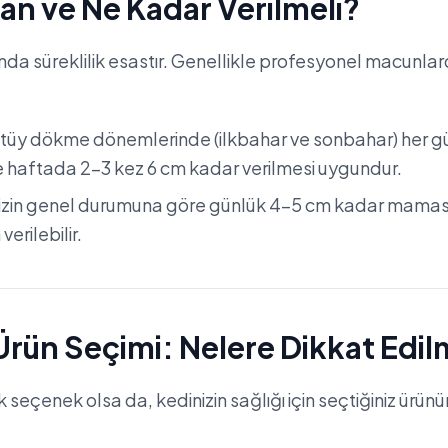
an ve Ne Kadar Verilmeli?
nda süreklilik esastır. Genellikle profesyonel macunla
 tüy dökme dönemlerinde (ilkbahar ve sonbahar) her g
 haftada 2-3 kez 6 cm kadar verilmesi uygundur.
zin genel durumuna göre günlük 4-5 cm kadar mamasın
erilebilir.
Ürün Seçimi: Nelere Dikkat Edil
seçenek olsa da, kedinizin sağlığı için seçtiğiniz ürünün