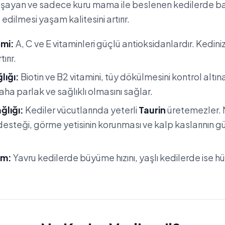
aşayan ve sadece kuru mama ile beslenen kedilerde ba
 edilmesi yaşam kalitesini artırır.
emi:
A, C ve E vitaminleri güçlü antioksidanlardır. Kedini
ırır.
lığı:
Biotin ve B2 vitamini, tüy dökülmesini kontrol altına
aha parlak ve sağlıklı olmasını sağlar.
ğlığı:
Kediler vücutlarında yeterli
Taurin
üretemezler. 
desteği, görme yetisinin korunması ve kalp kaslarının g
im:
Yavru kedilerde büyüme hızını, yaşlı kedilerde ise h