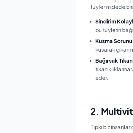
tüyler midede biri
Sindirim Kolayl
bu tüylerin bağı
Kusma Sorunun
kusarak çıkarmay
Bağırsak Tıkanı
tıkanıklıklarına
eder.
2. Multivi
Tıpkı biz insanlar