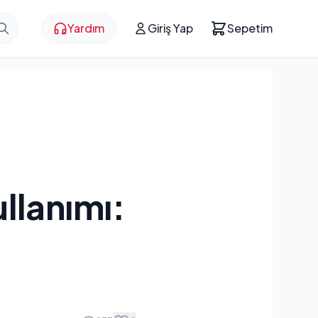
Yardım
Giriş Yap
Sepetim
llanımı: