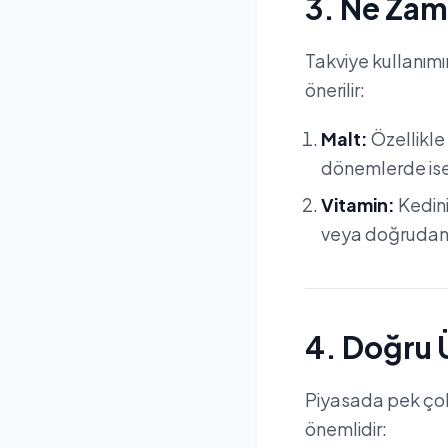
3. Ne Zam
Takviye kullanımı
önerilir:
Malt:
Özellikle
dönemlerde ise
Vitamin:
Kedini
veya doğrudan v
4. Doğru 
Piyasada pek çok 
önemlidir: