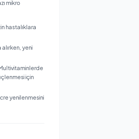
zı mikro
zin hastalıklara
 alırken, yeni
Multivitaminlerde
üçlenmesi için
ücre yenilenmesini