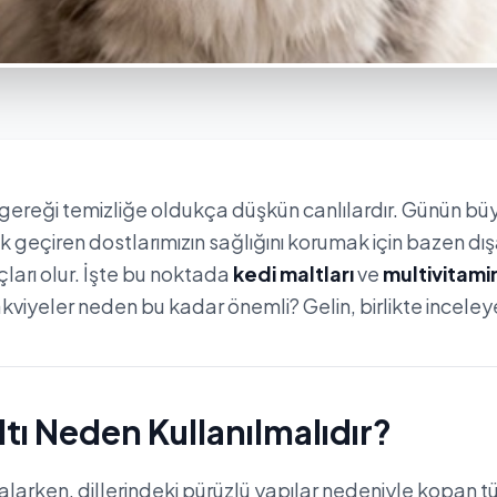
 gereği temizliğe oldukça düşkün canlılardır. Günün b
ak geçiren dostlarımızın sağlığını korumak için bazen dı
çları olur. İşte bu noktada
kedi maltları
ve
multivitami
takviyeler neden bu kadar önemli? Gelin, birlikte inceley
ltı Neden Kullanılmalıdır?
yalarken, dillerindeki pürüzlü yapılar nedeniyle kopan tü